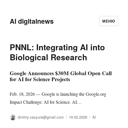
AI digitalnews
МЕНЮ
PNNL: Integrating AI into
Biological Research
Google Announces $30M Global Open Call
for AI for Science Projects
Feb. 18, 2026 — Google is launching the Google.org
Impact Challenge: AI for Science. AI…
Автор
Опубликовано
Рубрики
dmitriy.vasyura@gmail.com
19.02.2026
AI