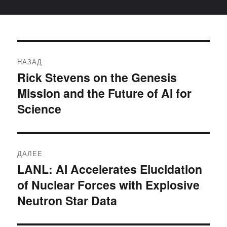
Навигация
НАЗАД
по
Rick Stevens on the Genesis
Предыдущая
Mission and the Future of AI for
запись:
записям
Science
ДАЛЕЕ
LANL: AI Accelerates Elucidation
Следующая
of Nuclear Forces with Explosive
запись:
Neutron Star Data