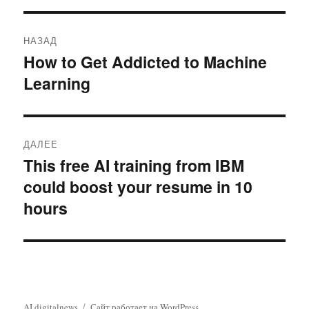
Навигация
НАЗАД
по
How to Get Addicted to Machine
Предыдущая
Learning
запись:
записям
ДАЛЕЕ
This free AI training from IBM
Следующая
could boost your resume in 10
запись:
hours
AI digitalnews
Сайт работает на WordPress