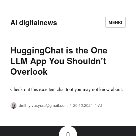
AI digitalnews
МЕНЮ
HuggingChat is the One
LLM App You Shouldn’t
Overlook
Check out this excellent chat tool you may not know about.
Автор
Опубликовано
Рубрики
dmitriy.vasyura@gmail.com
20.12.2024
AI
0